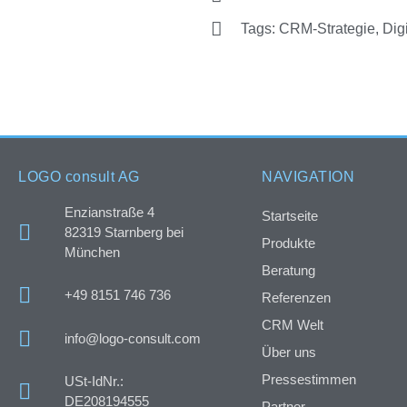
Tags:
CRM-Strategie
,
Dig
LOGO consult AG
NAVIGATION
Enzianstraße 4
Startseite
82319 Starnberg bei
Produkte
München
Beratung
+49 8151 746 736
Referenzen
CRM Welt
info@logo-consult.com
Über uns
Pressestimmen
USt-IdNr.:
DE208194555
Partner