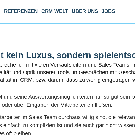
G
REFERENZEN
CRM WELT
ÜBER UNS
JOBS
rothee Gabor - Executive Board Business Developm
st kein Luxus, sondern spielent
preche ich mit vielen Verkaufsleitern und Sales Teams. 
alität und Optik unserer Tools. In Gesprächen mit Geschä
alität im CRM, bzw. darum, dass zu wenig eingetragen w
M und seine Auswertungsmöglichkeiten nur so gut sein k
 oder über Eingaben der Mitarbeiter einfließen.
itarbeiter im Sales Team durchaus willig sind, die relev
 einfach zu kompliziert ist und sie auch gar nicht wisse
es oft bleiben.