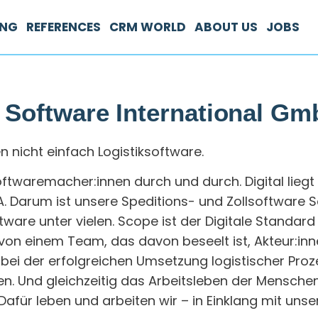
ING
REFERENCES
CRM WORLD
ABOUT US
JOBS
 Software International G
 nicht einfach Logistiksoftware.
ftwaremacher:innen durch und durch. Digital liegt un
. Darum ist unsere Speditions- und Zollsoftware S
tware unter vielen. Scope ist der Digitale Standard f
 von einem Team, das davon beseelt ist, Akteur:inn
e bei der erfolgreichen Umsetzung logistischer Pro
en. Und gleichzeitig das Arbeitsleben der Mensch
 Dafür leben und arbeiten wir – in Einklang mit u