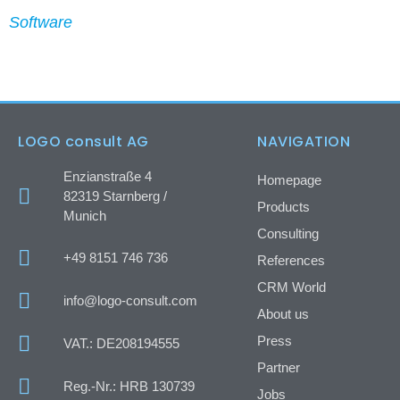
Software
LOGO consult AG
NAVIGATION
Enzianstraße 4
Homepage
82319 Starnberg /
Products
Munich
Consulting
+49 8151 746 736
References
CRM World
info@logo-consult.com
About us
Press
VAT.: DE208194555
Partner
Reg.-Nr.: HRB 130739
Jobs