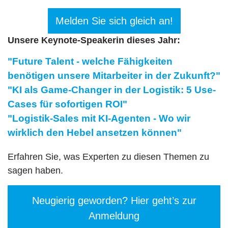
Melden Sie sich gleich an!
Unsere Keynote-Speakerin dieses Jahr:
"Future Talent - welche Fähigkeiten
benötigen unsere Mitarbeiter in der Zukunft?"
"KI als Game-Changer in der Logistik: 5 Use-
Cases für sofortigen ROI"
"Logistik-Sales mit KI-Agenten - Wo wir
wirklich den Hebel ansetzen können"
Erfahren Sie, was Experten zu diesen Themen zu
sagen haben.
Neugierig geworden? Hier geht’s zur
Anmeldung