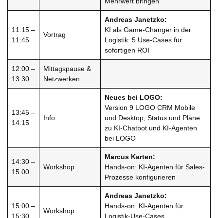
Mehrwert bringen
Andreas Janetzko:
11:15 –
KI als Game-Changer in der
Vortrag
11:45
Logistik: 5 Use-Cases für
sofortigen ROI
12:00 –
Mittagspause &
13:30
Netzwerken
Neues bei LOGO:
Version 9 LOGO CRM Mobile
13:45 –
Info
und Desktop, Status und Pläne
14:15
zu KI-Chatbot und KI-Agenten
bei LOGO
Marcus Karten:
14:30 –
Workshop
Hands-on: KI-Agenten für Sales-
15:00
Prozesse konfigurieren
Andreas Janetzko:
15:00 –
Hands-on: KI-Agenten für
Workshop
15:30
Logistik-Use-Cases