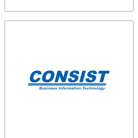
CONSIST
Consist wurde 1972 in Brasilien und Argentinien
von Natalio Fridman gegründet. Mit Hauptsitz in
New York ist Consist zu einer weltweiten
Computer-Software-Organisation gewachsen.
Derzeit sind 1200 Mitarbeiter in 11 Ländern
beschäftigt, die Kunden in 38 Ländern
unterstützen.
Zum Partner