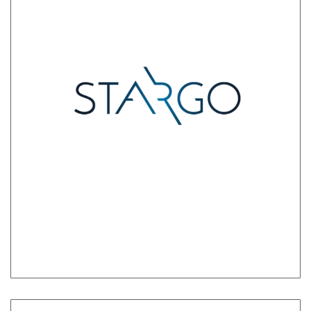
Stargo schöpft das volle Potenzial Ihrer
Fracht-, Logistik- und Lieferkettenabläufe aus.
Mithilfe von KI und fortschrittlichen ML-
Modellen verwandeln wir Ihre unstrukturierten
Daten in strukturierte, bereinigte und
angereicherte Daten, die vollständig optimiert
und einsatzbereit sind. Steigern Sie Ihre
Gewinnspannen, schließen Sie mehr Geschäfte
ab und gewinnen Sie mehr Kunden, indem Sie
auf verbesserte Versand- und Frachtdaten
zugreifen können.
Zum Partner