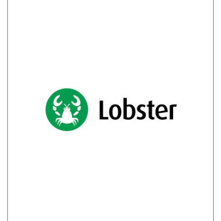
LOBSTER GMBH
Entwicklungen überschlagen sich, Technologien
verändern sich rasant. Auch und vor allem in
der IT. Alle wollen mit allen Systemen arbeiten:
Software, Hardware, EDI (Electronic Data
Interchange), EAI (Enterprise Application
Integration). Deshalb dreht sich bei Lobster
alles um Datenintegration mit Lobster_data,
Supply Chain Management mit Lobster_scm
und Produktinformationsmanagement mit
Lobster_pim.
Zum Partner