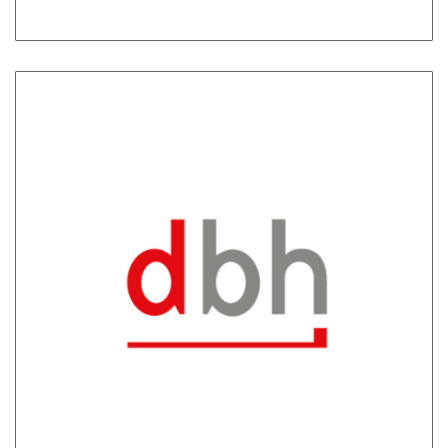
DBH LOGISTICS IT AG
Wir sind einer der führenden Dienstleister für
Beratung und Software in der Logistik. Im
Themenumfeld von Zoll und Außenhandel,
Transportmanagement, Compliance und
Hafenwirtschaft entwickelt das Unternehmen
Branchenlösungen für Industrie & Handel,
Spedition & Logistik sowie Schifffahrt & Hafen.
Zum Partner