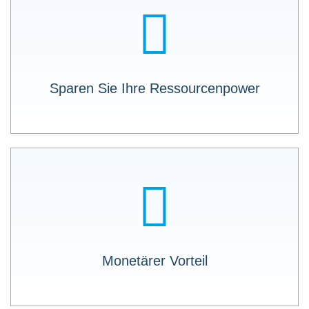
Sparen Sie sowohl Entwicklungsressourcen,
als auch (physische) Ressourcen bei der
Monetarisierung der Daten.
Sparen Sie Ihre Ressourcenpower
Kommunikation zwischen ungleichen
Software-Anwendungen leicht gemacht. Mit
LOGO X-API muss nicht jeder Datenvektor
einzeln programmiert werden.
Monetärer Vorteil