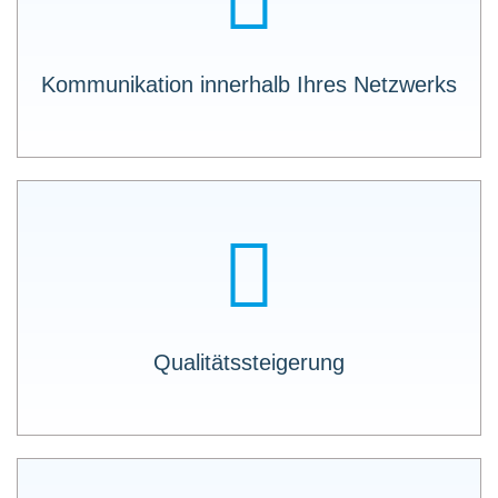
Private API und Partner API: Machen Sie Ihre
Ressourcen und Assets für ALLE Mitglieder
(intern und extern) Ihres Netzwerks lesbar.
Kommunikation innerhalb Ihres Netzwerks
Eine Besonderheit ist, dass innerhalb der PI-
Reports ganz intuitiv weiter gefiltert und sortiert
werden kann, sodass es leicht fällt die
Ergebnisse zu interpretieren.
Qualitätssteigerung