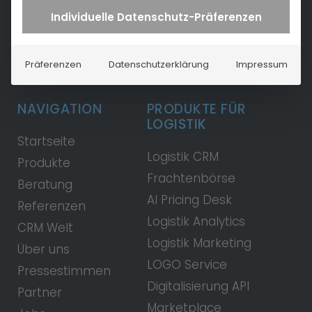
Individuelle Datenschutz-Präferenzen
Präferenzen
Datenschutzerklärung
Impressum
NAVIGATION
PRODUKTE FÜR
LOGISTIK
Startseite
Logistik CRM
Produkte
Frachtenbörse
Beratung
AI Pricing Desk
Referenzen
Logistik Analytics
CRM Welt
Logistik Marketing
Über uns
LOGO Service
Pressestimmen
Digitalisierung API
Partner
Marketplace