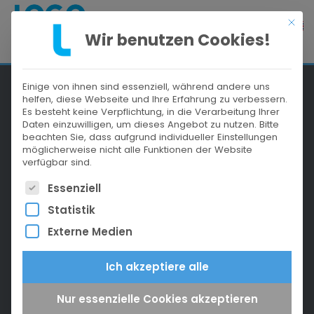
Mit di
KONTAKT
Wir benutzen Cookies!
LOGO consult AG
Einige von ihnen sind essenziell, während andere uns
helfen, diese Webseite und Ihre Erfahrung zu verbessern.
Es besteht keine Verpflichtung, in die Verarbeitung Ihrer
Enzianstraße 4
Daten einzuwilligen, um dieses Angebot zu nutzen.
Bitte
82319 Starnberg bei München
beachten Sie, dass aufgrund individueller Einstellungen
möglicherweise nicht alle Funktionen der Website
verfügbar sind.
+49 8151 746 736
Es folgt eine Liste der Service-Gruppen, für die eine
Essenziell
info@logo-consult.com
Statistik
USt-IdNr.: DE208194555
Externe Medien
Reg.-Nr.: HRB 130739
Ich akzeptiere alle
Nur essenzielle Cookies akzeptieren