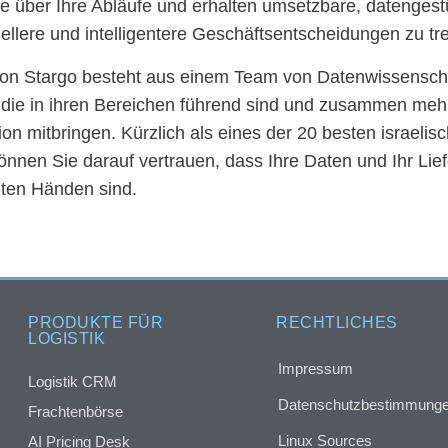
le über Ihre Abläufe und erhalten umsetzbare, datengest
ellere und intelligentere Geschäftsentscheidungen zu tre
n Stargo besteht aus einem Team von Datenwissenscha
, die in ihren Bereichen führend sind und zusammen meh
ion mitbringen. Kürzlich als eines der 20 besten israe
können Sie darauf vertrauen, dass Ihre Daten und Ihr L
uten Händen sind.
PRODUKTE FÜR
RECHTLICHES
LOGISTIK
Impressum
Logistik CRM
Datenschutzbestimmung
Frachtenbörse
Linux Sources
AI Pricing Desk