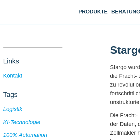
PRODUKTE
BERATUN
Starg
Links
Stargo wurde
Kontakt
die Fracht-
zu revoluti
fortschrittl
Tags
unstrukturi
Logistik
Die Fracht-
KI-Technologie
der Daten, 
Zollmakler 
100% Automation