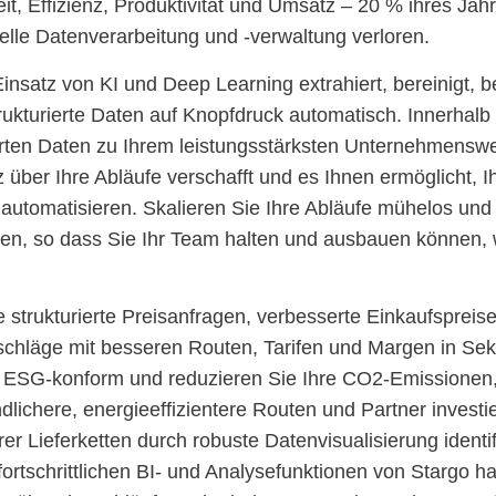
Zeit, Effizienz, Produktivität und Umsatz – 20 % ihres J
lle Datenverarbeitung und -verwaltung verloren.
nsatz von KI und Deep Learning extrahiert, bereinigt, be
rukturierte Daten auf Knopfdruck automatisch. Innerhal
erten Daten zu Ihrem leistungsstärksten Unternehmenswer
 über Ihre Abläufe verschafft und es Ihnen ermöglicht, 
automatisieren. Skalieren Sie Ihre Abläufe mühelos un
n, so dass Sie Ihr Team halten und ausbauen können,
e strukturierte Preisanfragen, verbesserte Einkaufspreis
chläge mit besseren Routen, Tarifen und Margen in Sek
ESG-konform und reduzieren Sie Ihre CO2-Emissionen,
dlichere, energieeffizientere Routen und Partner invest
rer Lieferketten durch robuste Datenvisualisierung identi
 fortschrittlichen BI- und Analysefunktionen von Stargo 