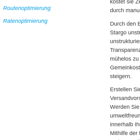
kostet sie 
Routenoptimierung
durch manue
Ratenoptimierung
Durch den Ei
Stargo unst
unstrukturi
Transparenz
mühelos zu 
Gemeinkoste
steigern.
Erstellen Si
Versandvors
Werden Sie 
umweltfreun
innerhalb Ih
Mithilfe der