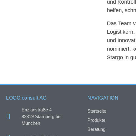
und Kontrol
helfen, schn
Das Team vo
Logistikern
und Innovat
nominiert, 
Stargo in g
LOGO consult AG
NAVIGATION
Enzianstraße 4
Startseite
82319 Starnberg bei
Produkte
München
Beratung