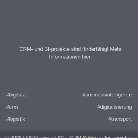
CRM- und BI-projekte sind förderfähig! Mehr
Informationen hier:
#bigdata
#businessintelligence
#crm
#digitalisierung
#logistik
#transport
© 2026 LOGO consult AG - CRM Software for Logistics