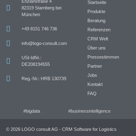
Enzianstraße 4
Startseite
82319 Starnberg bei
Produkte
München
Beratung
+49 8151 746 736
Referenzen
CRM Welt
info@logo-consult.com
Über uns
Pressestimmen
USt-IdNr.:
DE208194555
Partner
Jobs
Reg.-Nr.: HRB 130739
Kontakt
FAQ
#bigdata
#businessintelligence
© 2026 LOGO consult AG - CRM Software for Logistics