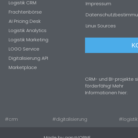
Logistik CRM
Impressum
Frachtenbörse
Datenschutzbestimm
AI Pricing Desk
Linux Sources
Logistik Analytics
Logistik Marketing
K
LOGO Service
Digitalisierung API
Marketplace
CRM- und BI-projekte s
förderfähig! Mehr
Informationen hier:
#crm
#digitalisierung
#logistik
Made by ganzVORNE