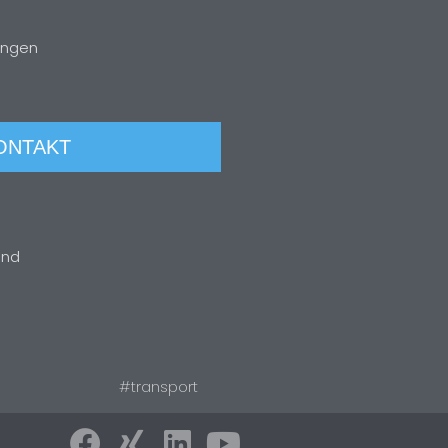
ungen
ONTAKT
ind
#transport