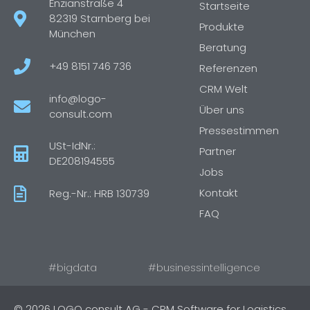
Enzianstraße 4
Startseite
82319 Starnberg bei
Produkte
München
Beratung
+49 8151 746 736
Referenzen
CRM Welt
info@logo-
Über uns
consult.com
Pressestimmen
USt-IdNr.:
Partner
DE208194555
Jobs
Kontakt
Reg.-Nr.: HRB 130739
FAQ
#bigdata
#businessintelligence
© 2026 LOGO consult AG - CRM Software for Logistics