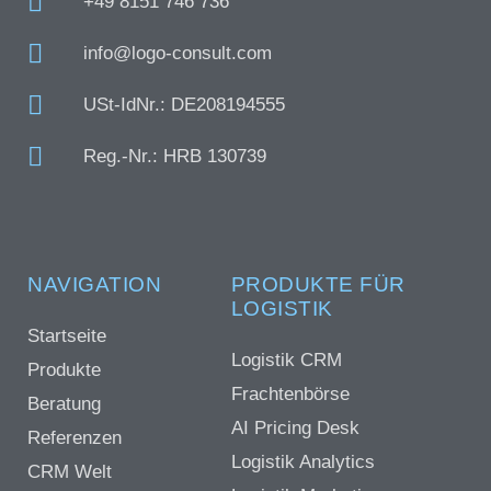
+49 8151 746 736
info@logo-consult.com
USt-IdNr.: DE208194555
Reg.-Nr.: HRB 130739
NAVIGATION
PRODUKTE FÜR
LOGISTIK
Startseite
Logistik CRM
Produkte
Frachtenbörse
Beratung
AI Pricing Desk
Referenzen
Logistik Analytics
CRM Welt