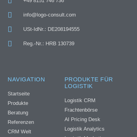
+49 8151 746 736
info@logo-consult.com
USt-IdNr.: DE208194555
Reg.-Nr.: HRB 130739
NAVIGATION
PRODUKTE FÜR
LOGISTIK
Startseite
Logistik CRM
Produkte
Frachtenbörse
Beratung
AI Pricing Desk
Referenzen
Logistik Analytics
CRM Welt