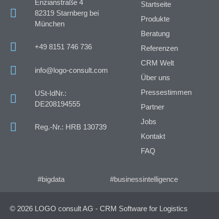
Enzianstraße 4
Startseite
82319 Starnberg bei
Produkte
München
Beratung
+49 8151 746 736
Referenzen
CRM Welt
info@logo-consult.com
Über uns
Pressestimmen
USt-IdNr.:
DE208194555
Partner
Jobs
Reg.-Nr.: HRB 130739
Kontakt
FAQ
#bigdata
#businessintelligence
© 2026 LOGO consult AG - CRM Software for Logistics