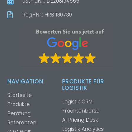
USt-IdNr.: DE208194555
Reg.-Nr.: HRB 130739
NAVIGATION
PRODUKTE FÜR
LOGISTIK
Startseite
Logistik CRM
Produkte
Frachtenbörse
Beratung
AI Pricing Desk
Referenzen
Logistik Analytics
CRM Welt