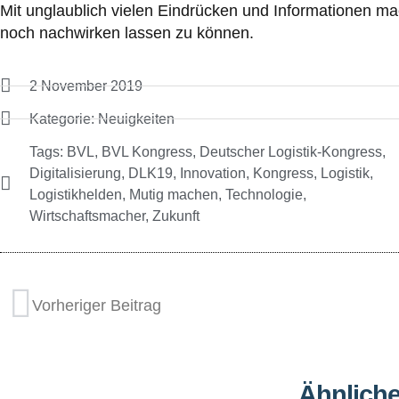
Mit unglaublich vielen Eindrücken und Informationen mac
noch nachwirken lassen zu können.
2 November 2019
Kategorie:
Neuigkeiten
Tags:
BVL
,
BVL Kongress
,
Deutscher Logistik-Kongress
,
Digitalisierung
,
DLK19
,
Innovation
,
Kongress
,
Logistik
,
Logistikhelden
,
Mutig machen
,
Technologie
,
Wirtschaftsmacher
,
Zukunft
Vorheriger Beitrag
Ähnliche