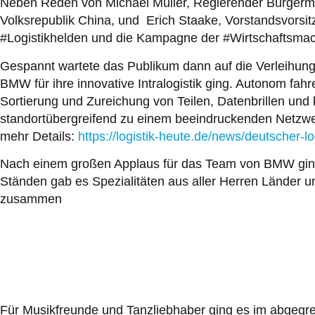
Neben Reden von Michael Müller, Regierender Bürgermei
Volksrepublik China, und Erich Staake, Vorstandsvorsi
#Logistikhelden und die Kampagne der #Wirtschaftsmach
Gespannt wartete das Publikum dann auf die Verleihung
BMW für ihre innovative Intralogistik ging. Autonom fa
Sortierung und Zureichung von Teilen, Datenbrillen und k
standortübergreifend zu einem beeindruckenden Netzwer
mehr Details:
https://logistik-heute.de/news/deutscher-
Nach einem großen Applaus für das Team von BMW ging 
Ständen gab es Spezialitäten aus aller Herren Länder
zusammen
Für Musikfreunde und Tanzliebhaber ging es im abgegr