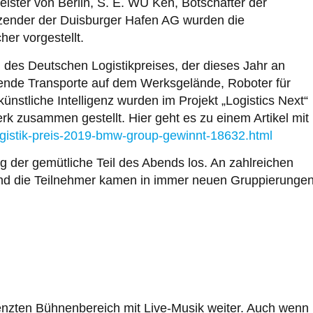
ster von Berlin, S. E. WU Ken, Botschafter der
tzender der Duisburger Hafen AG wurden die
er vorgestellt.
 des Deutschen Logistikpreises, der dieses Jahr an
hrende Transporte auf dem Werksgelände, Roboter für
ünstliche Intelligenz wurden im Projekt „Logistics Next“
k zusammen gestellt. Hier geht es zu einem Artikel mit
logistik-preis-2019-bmw-group-gewinnt-18632.html
der gemütliche Teil des Abends los. An zahlreichen
 und die Teilnehmer kamen in immer neuen Gruppierunge
enzten Bühnenbereich mit Live-Musik weiter. Auch wenn