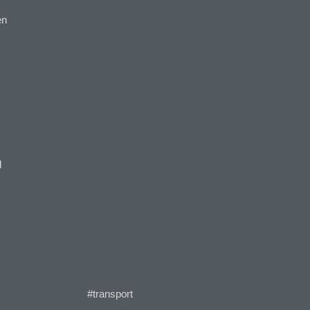
en
d
#transport