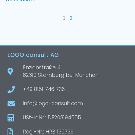
2
1
LOGO consult AG
Enzianstraße 4
82319 Starnberg bei München
+49 8151 746 736
info@logo-consult.com
USt-IdNr.: DE208194555
Reg.-Nr.: HRB 130739