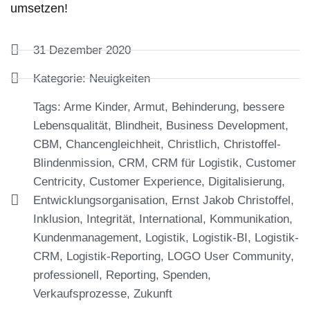
umsetzen!
31 Dezember 2020
Kategorie:
Neuigkeiten
Tags:
Arme Kinder
,
Armut
,
Behinderung
,
bessere
Lebensqualität
,
Blindheit
,
Business Development
,
CBM
,
Chancengleichheit
,
Christlich
,
Christoffel-
Blindenmission
,
CRM
,
CRM für Logistik
,
Customer
Centricity
,
Customer Experience
,
Digitalisierung
,
Entwicklungsorganisation
,
Ernst Jakob Christoffel
,
Inklusion
,
Integrität
,
International
,
Kommunikation
,
Kundenmanagement
,
Logistik
,
Logistik-BI
,
Logistik-
CRM
,
Logistik-Reporting
,
LOGO User Community
,
professionell
,
Reporting
,
Spenden
,
Verkaufsprozesse
,
Zukunft