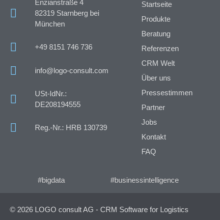
Enzianstraße 4
Startseite
82319 Starnberg bei
Produkte
München
Beratung
+49 8151 746 736
Referenzen
CRM Welt
info@logo-consult.com
Über uns
Pressestimmen
USt-IdNr.:
DE208194555
Partner
Jobs
Reg.-Nr.: HRB 130739
Kontakt
FAQ
#bigdata
#businessintelligence
© 2026 LOGO consult AG - CRM Software for Logistics