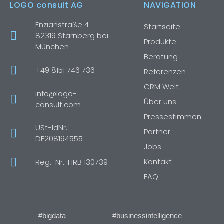
LOGO consult AG
NAVIGATION
Enzianstraße 4
Startseite
82319 Starnberg bei
Produkte
München
Beratung
+49 8151 746 736
Referenzen
CRM Welt
info@logo-
Über uns
consult.com
Pressestimmen
USt-IdNr.:
Partner
DE208194555
Jobs
Kontakt
Reg.-Nr.: HRB 130739
FAQ
#bigdata
#businessintelligence