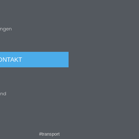
ungen
ONTAKT
ind
#transport