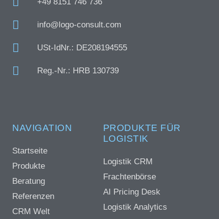
+49 8151 746 736
info@logo-consult.com
USt-IdNr.: DE208194555
Reg.-Nr.: HRB 130739
NAVIGATION
PRODUKTE FÜR
LOGISTIK
Startseite
Logistik CRM
Produkte
Frachtenbörse
Beratung
AI Pricing Desk
Referenzen
Logistik Analytics
CRM Welt