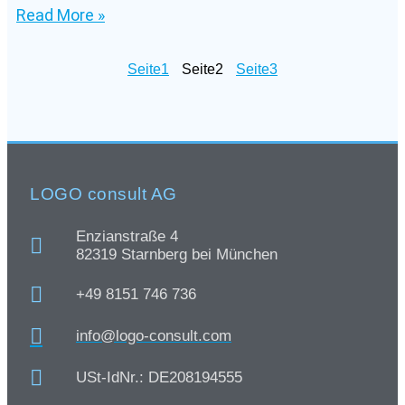
Read More »
Seite
1
Seite
2
Seite
3
LOGO consult AG
Enzianstraße 4
82319 Starnberg bei München
+49 8151 746 736
info@logo-consult.com
USt-IdNr.: DE208194555