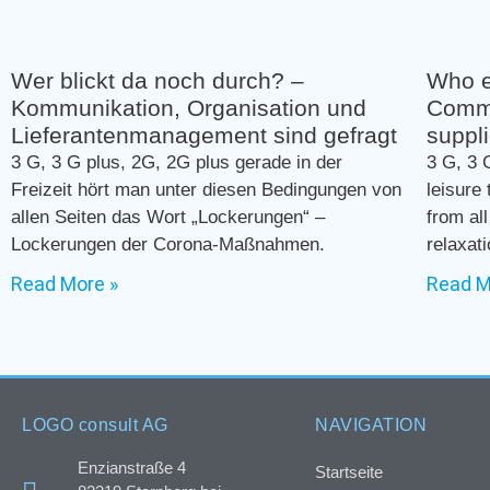
Wer blickt da noch durch? –
Who e
Kommunikation, Organisation und
Commu
Lieferantenmanagement sind gefragt
suppl
3 G, 3 G plus, 2G, 2G plus gerade in der
3 G, 3 
Freizeit hört man unter diesen Bedingungen von
leisure
allen Seiten das Wort „Lockerungen“ –
from al
Lockerungen der Corona-Maßnahmen.
relaxat
Read More »
Read M
LOGO consult AG
NAVIGATION
Enzianstraße 4
Startseite