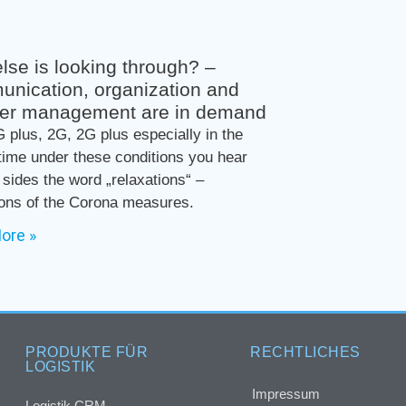
lse is looking through? –
nication, organization and
ier management are in demand
G plus, 2G, 2G plus especially in the
 time under these conditions you hear
l sides the word „relaxations“ –
ions of the Corona measures.
ore »
PRODUKTE FÜR
RECHTLICHES
LOGISTIK
Impressum
Logistik CRM