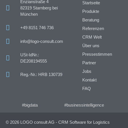
Enzianstraße 4
Startseite
82319 Starnberg bei
Produkte
München
Beratung
+49 8151 746 736
Referenzen
CRM Welt
info@logo-consult.com
Über uns
Pressestimmen
USt-IdNr.:
DE208194555
Partner
Jobs
Reg.-Nr.: HRB 130739
Kontakt
FAQ
#bigdata
#businessintelligence
© 2026 LOGO consult AG - CRM Software for Logistics