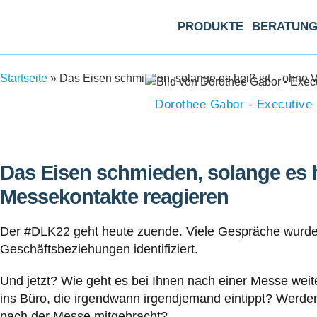
PRODUKTE
BERATUN
Startseite
»
Das Eisen schmieden, solange es heiß ist – ohne 
Dorothee Gabor - Executive
Das Eisen schmieden, solange es h
Messekontakte reagieren
Der #DLK22 geht heute zuende. Viele Gespräche wurden 
Geschäftsbeziehungen identifiziert.
Und jetzt? Wie geht es bei Ihnen nach einer Messe wei
ins Büro, die irgendwann irgendjemand eintippt? Werde
nach der Messe mitgebracht?