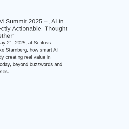
M Summit 2025 – „AI in
ectly Actionable, Thought
ther“
ay 21, 2025, at Schloss
ke Starnberg, how smart AI
y creating real value in
today, beyond buzzwords and
ises.