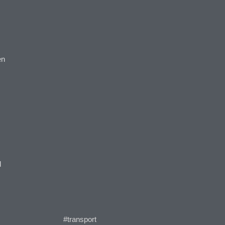
en
d
#transport