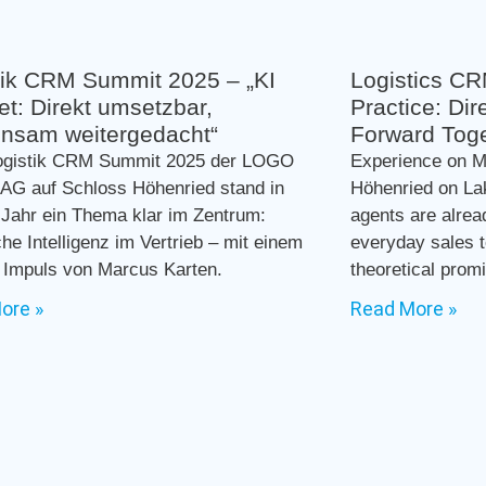
tik CRM Summit 2025 – „KI
Logistics CR
et: Direkt umsetzbar,
Practice: Dir
nsam weitergedacht“
Forward Toge
ogistik CRM Summit 2025 der LOGO
Experience on M
 AG auf Schloss Höhenried stand in
Höhenried on La
Jahr ein Thema klar im Zentrum:
agents are alread
che Intelligenz im Vertrieb – mit einem
everyday sales 
 Impuls von Marcus Karten.
theoretical prom
ore »
Read More »