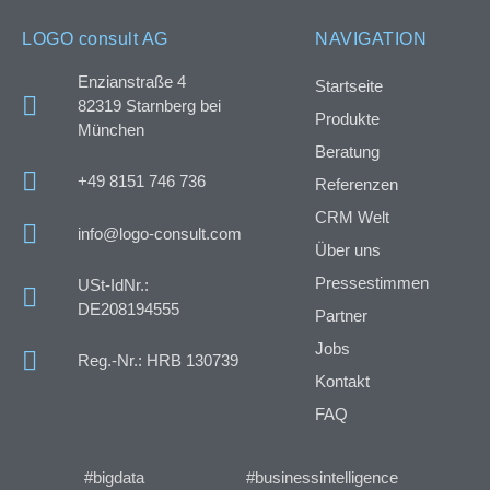
LOGO consult AG
NAVIGATION
Enzianstraße 4
Startseite
82319 Starnberg bei
Produkte
München
Beratung
+49 8151 746 736
Referenzen
CRM Welt
info@logo-consult.com
Über uns
Pressestimmen
USt-IdNr.:
DE208194555
Partner
Jobs
Reg.-Nr.: HRB 130739
Kontakt
FAQ
#bigdata
#businessintelligence