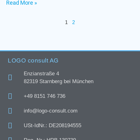
Read More »
1
2
LOGO consult AG
Enzianstraße 4
82319 Starnberg bei München
+49 8151 746 736
info@logo-consult.com
USt-IdNr.: DE208194555