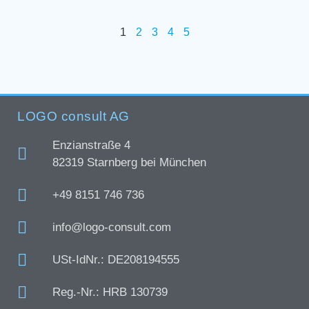
1
2
3
4
5
LOGO consult AG
Enzianstraße 4
82319 Starnberg bei München
+49 8151 746 736
info@logo-consult.com
USt-IdNr.: DE208194555
Reg.-Nr.: HRB 130739